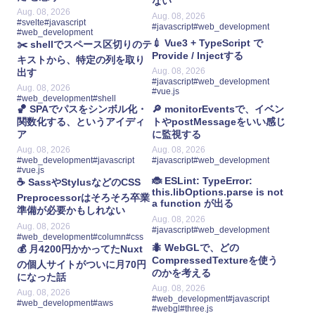
ない
Aug. 08, 2026
Aug. 08, 2026
#svelte
#javascript
#javascript
#web_development
#web_development
💉 Vue3 + TypeScript で
✂️ shellでスペース区切りのテ
Provide / Injectする
キストから、特定の列を取り
Aug. 08, 2026
出す
#javascript
#web_development
Aug. 08, 2026
#vue.js
#web_development
#shell
🏀 SPAでパスをシンボル化・
🔎 monitorEventsで、イベン
関数化する、というアイディ
トやpostMessageをいい感じ
ア
に監視する
Aug. 08, 2026
Aug. 08, 2026
#web_development
#javascript
#javascript
#web_development
#vue.js
🐞 ESLint: TypeError:
☕️ SassやStylusなどのCSS
this.libOptions.parse is not
Preprocessorはそろそろ卒業
a function が出る
準備が必要かもしれない
Aug. 08, 2026
Aug. 08, 2026
#javascript
#web_development
#web_development
#column
#css
🐜 WebGLで、どの
💰 月4200円かかってたNuxt
CompressedTextureを使う
の個人サイトがついに月70円
のかを考える
になった話
Aug. 08, 2026
Aug. 08, 2026
#web_development
#javascript
#web_development
#aws
#webgl
#three.js