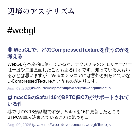
辺境のアステリズム
#webgl
🐜 WebGLで、どのCompressedTextureを使うのかを
考える
WebGLを本格的に使っていると、テクスチャのメモリオーバー
は一度や二度直面したこともあるはずです。知っている人もい
るかとは思いますが、Webエンジニアには意外と知られていな
いCompressedTextureというものがあります。
#web_development
#javascript
#webgl
#three.js
Aug. 09, 2026
🙌 macOSのSafari 16でBPTC(BC7)がサポートされて
いる件
巷ではiOS 16が話題ですが、Safariを16に更新したところ、
BTPCが読み込まれていることに気づき...
#javascript
#web_development
#webgl
#three.js
Aug. 09, 2026